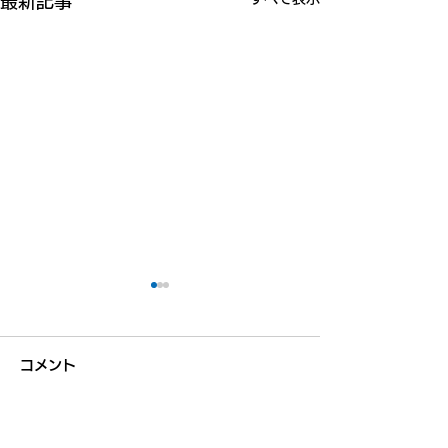
最新記事
コメント
【大学講義】和
コメントを追加…